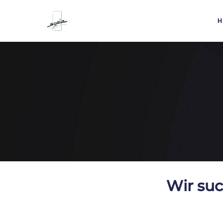
H
Wir suc